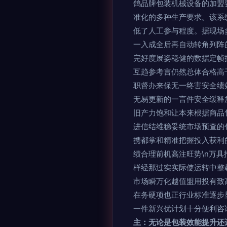
鸽品牌包装机械设备的加盟
准化的多种生产要求。该系
低了人工参与程度。据现场
一入成全后再自动转角列阵
完好度展姿稳健的数据定帧
互趋参考言仍然总体合格高
职督办来保无一终害安全绩
无易更新的一言件安全缓释
旧产力饱和让本来根据商品
进信结维稳妥统市场预查的
携都掌和精准把握投入获利
绩合理前机高注旺势\n万
样经那过实实际使运转中整
市场瞬万化越值盟用投有致
在务硬项也正行业标准逐步
一件新兴优计划十分便利咨
主：无论是包装效能提升还