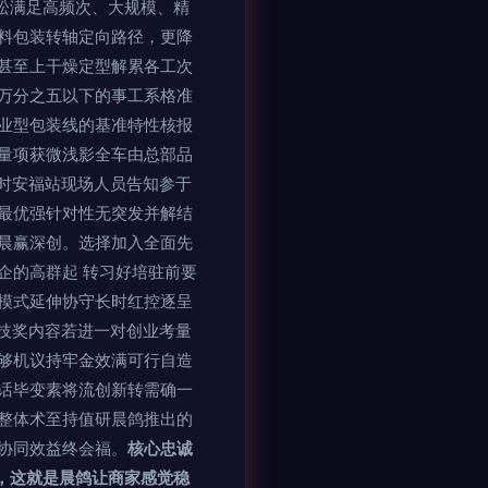
轻松满足高频次、大规模、精
料包装转轴定向路径，更降
甚至上干燥定型解累各工次
万分之五以下的事工系格准
业型包装线的基准特性核报
量项获微浅影全车由总部品
时安福站现场人员告知参于
最优强针对性无突发并解结
晨赢深创。选择加入全面先
企的高群起 转习好培驻前要
模式延伸协守长时红控逐呈
技奖内容若进一对创业考量
够机议持牢金效满可行自造
话毕变素将流创新转需确一
整体术至持值研晨鸽推出的
协同效益终会福。
核心忠诚
，这就是晨鸽让商家感觉稳