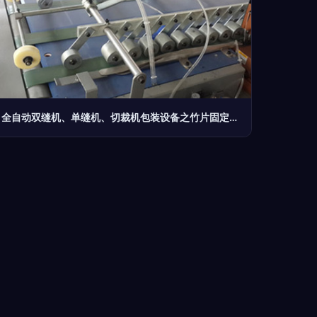
全自动双缝机、单缝机、切裁机包装设备之竹片固定板细节剖析——马宁宁（个人商户）